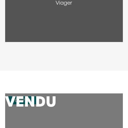
Viager
VENDU
NOUVEAU