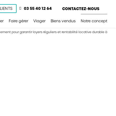
03 55 40 12 64
CONTACTEZ-NOUS
LIENTS
er
Faire gérer
Viager
Biens vendus
Notre concept
nt pour garantir loyers réguliers et rentabilité locative durable à
s
térisque (*) sont obligatoires
Prénom
Email*