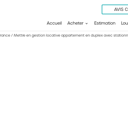
AVIS C
Accueil
Acheter
Estimation
Lou
ance / Mettre en gestion locative appartement en duplex avec stationneme
Contactez-nou
Les champs indiqués par un as
Nom*
locative
uplex avec
Téléphone*
r garantir