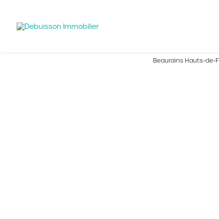
Beaurains Hauts-de-Fr
Mettre en gestion 
appartement en d
stationnement pou