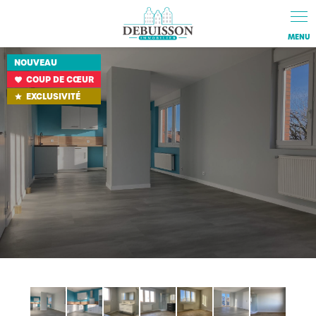
Panneau de gestion des cookies
NOUVEAU
COUP DE CŒUR
favorite
EXCLUSIVITÉ
star