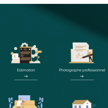
Estimation
Photographe professionnel
east
east