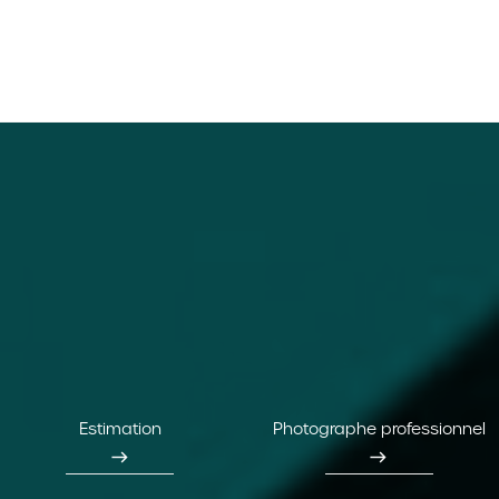
Estimation
Photographe professionnel
east
east