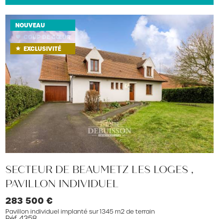
NOUVEAU
COUP DE CŒUR
favorite
EXCLUSIVITÉ
star
SECTEUR DE BEAUMETZ LES LOGES ,
PAVILLON INDIVIDUEL
283 500 €
Pavillon individuel implanté sur 1345 m2 de terrain
Réf. 4358