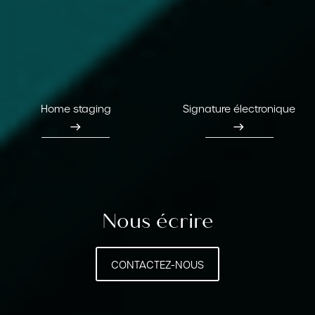
Home staging
Signature électronique
east
east
Nous écrire
CONTACTEZ-NOUS