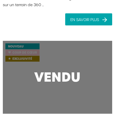
sur un terrain de 360 ...
EN SAVOIR PLUS
NOUVEAU
COUP DE CŒUR
favorite
EXCLUSIVITÉ
star
VENDU