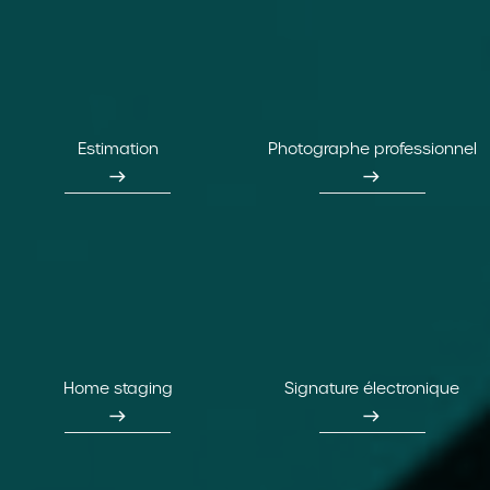
Estimation
Photographe professionnel
east
east
Home staging
Signature électronique
east
east