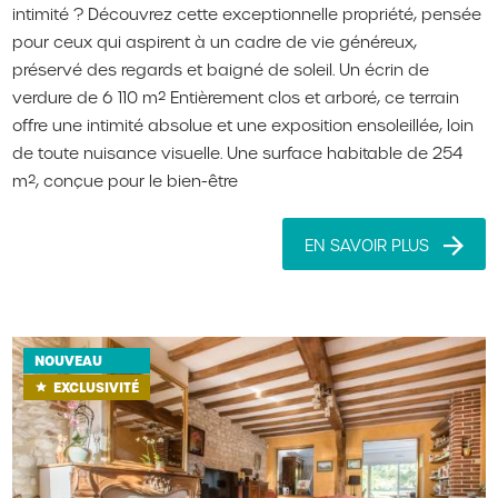
intimité ? Découvrez cette exceptionnelle propriété, pensée
pour ceux qui aspirent à un cadre de vie généreux,
préservé des regards et baigné de soleil. Un écrin de
verdure de 6 110 m² Entièrement clos et arboré, ce terrain
offre une intimité absolue et une exposition ensoleillée, loin
de toute nuisance visuelle. Une surface habitable de 254
m², conçue pour le bien-être
EN SAVOIR PLUS
NOUVEAU
EXCLUSIVITÉ
star